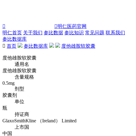


明仁医药官网
明仁首页
关于我们
参比数据
参比知识
常见问题
联系我们
参比数据库

首页
参比数据库
度他雄胺软胶囊
度他雄胺软胶囊
通用名
度他雄胺软胶囊
含量规格
0.5mg
剂型
胶囊剂
单位
瓶
持证商
GlaxoSmithKline （Ireland） Limited
上市国
中国