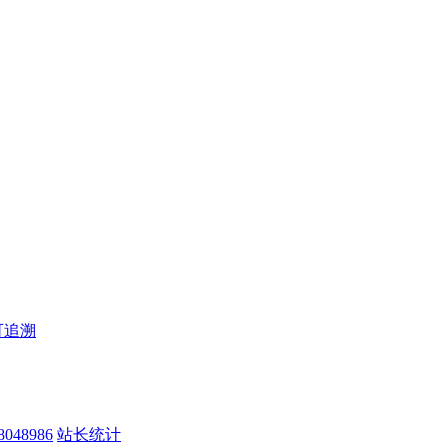
可追溯
048986
站长统计