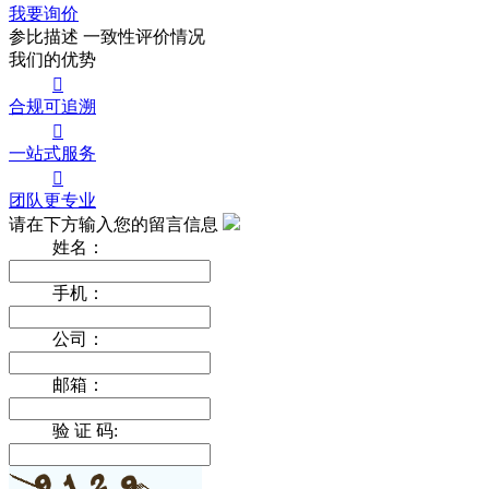
我要询价
参比描述
一致性评价情况
我们的优势

合规可追溯

一站式服务

团队更专业
请在下方输入您的留言信息
姓名：
手机：
公司：
邮箱：
验 证 码: