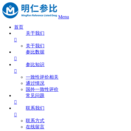
Menu
首页
关于我们

关于我们
参比数据

参比知识

一致性评价相关
通过情况
国外一致性评价
常见问题

联系我们

联系方式
在线留言